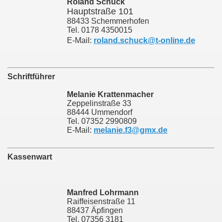
Roland Schuck
Hauptstraße 101
88433 Schemmerhofen
Tel. 0178 4350015
E-Mail:
roland.schuck@t-online.de
Schriftführer
Melanie Krattenmacher
Zeppelinstraße 33
88444 Ummendorf
Tel. 07352 2990809
E-Mail:
melanie.f3@gmx.de
Kassenwart
Manfred Lohrmann
Raiffeisenstraße 11
88437 Äpfingen
Tel. 07356 3181