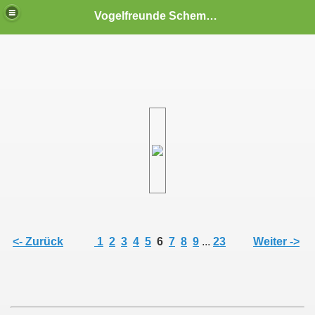
Vogelfreunde Schemmerberg und Umgebung e.V.
<- Zurück
1
2
3
4
5
6
7
8
9
...
23
Weiter ->